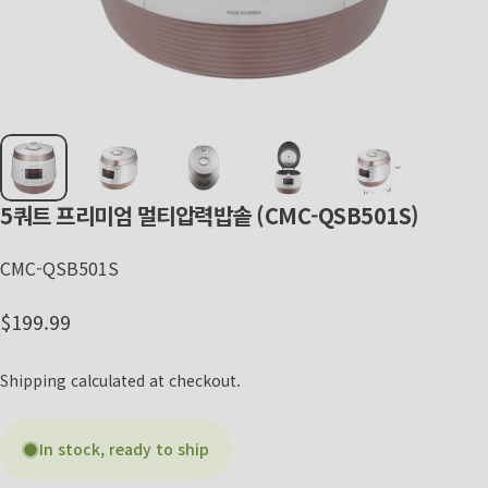
5쿼트
프리미엄
멀티압력밥솥
(CMC-QSB501S)
CMC-QSB501S
Regular price
$199.99
Shipping
calculated at checkout.
In stock, ready to ship