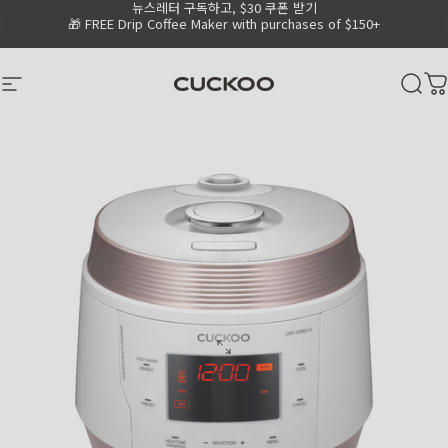
뉴스레터 구독하고, $30 쿠폰 받기
Skip to content
Go to Accessibility Statement Page
Pause slideshow
🎁 FREE Drip Coffee Maker with purchases of $150+
CUCKOO America
Site navigation
Sear
C