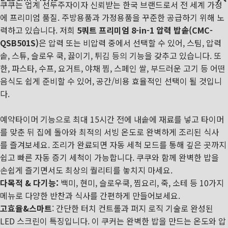
쿠쿠는 업계 선두주자이자 신뢰받는 한국 브랜드로서 전 세계 가정
에 프리미엄 품질. 주방용품과 가정용품을 꾸준한 공급하기 위해 노
력하고 있습니다. 저희
5쿼트 프리미엄 8-in-1 압력 밥솥(CMC-
QSB501S)
은 압력 또는 비압력 중에서 선택할 수 있어,
스팀, 압력
솥, 스튜, 슬로우 쿡, 끓이기, 튀김 등의 기능을 갖추고 있습니다. 또
한,
파스타, 수프, 요거트, 야채 찜, 스페인 쌀, 부드러운 고기 등 어떤
음식도 쉽게 준비할 수 있어, 공간/비용 효율적인 선택이 될 것입니
다.
예약타이머 기능으로 최대 15시간 전에 내솥에 재료를 넣고 타이머
를 맞춘 뒤 집에 돌아와 최적의 서빙 온도로 완벽하게 조리된 식사
를 즐겨보세요. 조리가 완료되면 자동 세척 모드를 통해 깊은 곳까지
쉽고 빠른 자동 증기 세척이 가능합니다. 쿠쿠와 함께 완벽한 밥을
손쉽게 즐기면서도 최상의 퀄리티를 놓치지 마세요.
다목적 & 다기능:
백미, 현미, 슬로우쿡, 찜요리, 죽, 소테 등 10가지
메뉴로 다양한 반찬과 식사를 간편하게 만들어보세요.
고효율&스마트
: 간단한 터치 컨트롤과 퍼지 로직 기술로 완성된
LED 스크린이 특징입니다. 이 쿠커는 완벽한 밥을 만드는 온도와 압