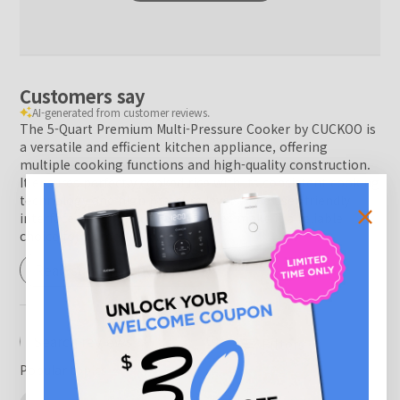
Customers say
AI-generated from customer reviews.
The 5-Quart Premium Multi-Pressure Cooker by CUCKOO is
a versatile and efficient kitchen appliance, offering
multiple cooking functions and high-quality construction.
It ensures perfectly cooked rice with its consistent cooking
technology and high pressure levels. The user-friendly
interface and premium accessories make it a reliable
choice for home cooks.
Read summary by topics
Filters
Search reviews
Popular topics