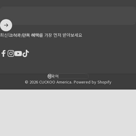
Enter your email
최신 소식과 단독 혜택을 가장 먼저 받아보세요
Facebook
Instagram
YouTube
TikTok
Language
© 2026 CUCKOO America.
Powered by Shopify