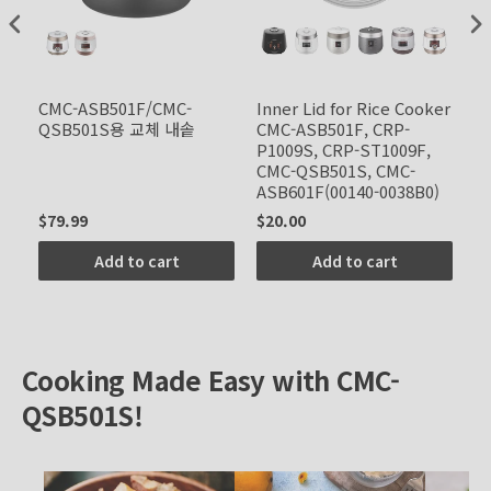
CMC-ASB501F/CMC-
Inner Lid for Rice Cooker
교
QSB501S용 교체 내솥
CMC-ASB501F, CRP-
D
P1009S, CRP-ST1009F,
CMC-QSB501S, CMC-
ASB601F(00140-0038B0)
$79.99
$20.00
$1
Add to cart
Add to cart
Cooking Made Easy with CMC-
QSB501S!