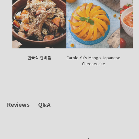
한국식 갈비찜
Carole Yu's Mango Japanese
레
Cheesecake
Q&A
Reviews