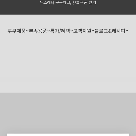
뉴스레터 구독하고, $30 쿠폰 받기
Pause slideshow
쿠쿠제품
부속용품
특가/혜택
고객지원
블로그&레시피
쿠쿠제품
부속용품
특가/혜택
고객지원
블로그&레시피