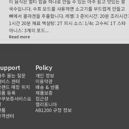
이 음식은 멀티 밥솥 하나로 만들 수 있는 아주 쉽고 맛있는 쌀
국수입니다. 수프 모드를 사용하면 소고기를 부드럽게 만들고
뼈에서 콜라겐을 추출합니다. 레벨: 3 준비시간: 20분 조리시간:
1시간 20분 재료 백설탕: 2T 피시 소스: 1/4c 고수씨: 1T 스타
아니스: 3개의 포드...
Read more
Support
Policy
자주 묻는 질문
개인 정보
서비스 센터
이용약관
브랜드 매장 위치
배송 & 반품
제품 등록
제품보증
쿠쿠보증서비스요
접근성
청
캘리포니아
반품
AB1200 규정 정보
고객센터