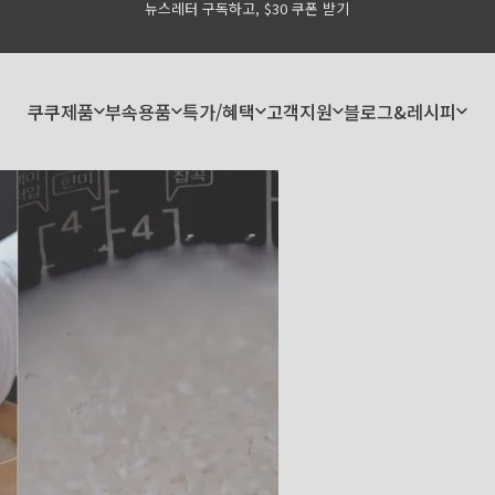
뉴스레터 구독하고, $30 쿠폰 받기
Pause slideshow
쿠쿠제품
부속용품
특가/혜택
고객지원
블로그&레시피
쿠쿠제품
부속용품
특가/혜택
고객지원
블로그&레시피