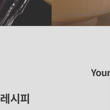
Your
Perfectly
Fluffy
Ri
레시피