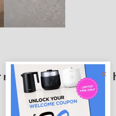
 next favorite dish starts 
ce