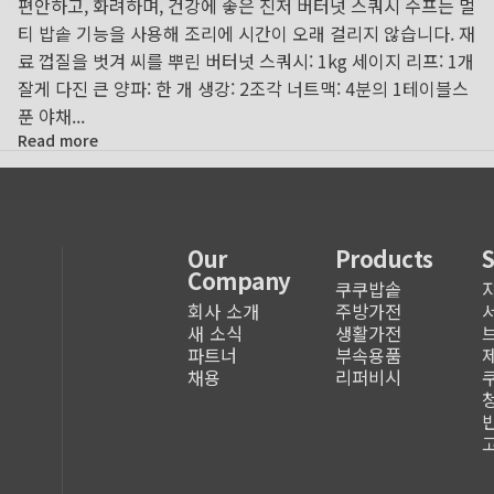
편안하고, 화려하며, 건강에 좋은 진저 버터넛 스쿼시 수프는 멀
티 밥솥 기능을 사용해 조리에 시간이 오래 걸리지 않습니다. 재
료 껍질을 벗겨 씨를 뿌린 버터넛 스쿼시: 1kg 세이지 리프: 1개
잘게 다진 큰 양파: 한 개 생강: 2조각 너트맥: 4분의 1테이블스
푼 야채...
Read more
Our
Products
Company
쿠쿠밥솥
회사 소개
주방가전
새 소식
생활가전
파트너
부속용품
채용
리퍼비시