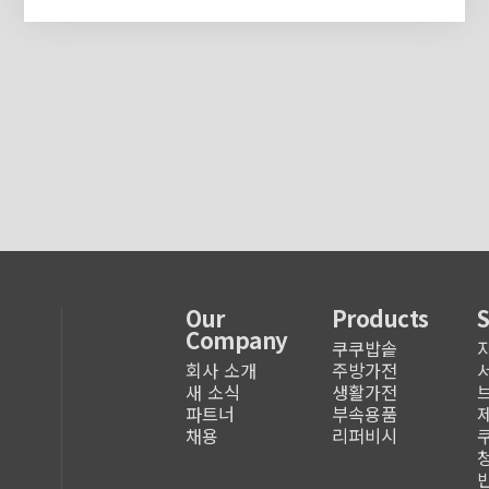
Our
Products
Company
쿠쿠밥솥
회사 소개
주방가전
새 소식
생활가전
파트너
부속용품
채용
리퍼비시