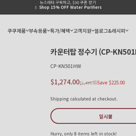
뉴스레터 구독하고, $30 쿠폰 받기
Pause slideshow
💧
Shop 15% OFF Water Purifiers
쿠쿠제품
부속용품
특가/혜택
고객지원
블로그&레시피
쿠쿠제품
부속용품
특가/혜택
고객지원
블로그&레시피
카운터탑
정수기
(CP-KN50
CP-KN501HW
Sale price
Regular price
$1,274.00
Save $225.00
$1,499.00
Shipping
calculated at checkout.
일시불
Hurry, only 8 items left in stock!