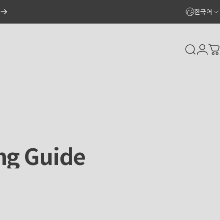
한국어
Search
Logi
C
ng
Guide