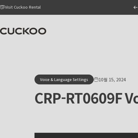
Skip to content
Go to Accessibility Statement Page
Visit Cuckoo Rental
CUCKOO America
10월 15, 2024
Voice & Language Settings
CRP-RT0609F
V