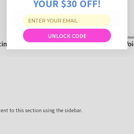
YOUR $30 OFF!
UNLOCK CODE
10월 15, 2024
by
Shannon
ting Guide
CRP-ST0609F Voi
ent to this section using the sidebar.