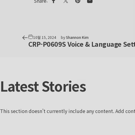
Share:
Share on Facebook
Share on X
Pin on Pinterest
Share by Email
10월 15, 2024
by
Shannon Kim
CRP-P0609S Voice & Language Set
Latest
Stories
This section doesn’t currently include any content. Add cont