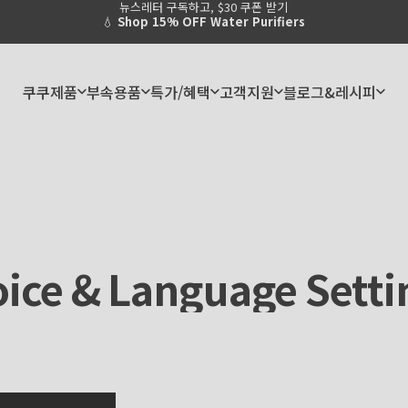
뉴스레터 구독하고, $30 쿠폰 받기
Pause slideshow
💧
Shop 15% OFF Water Purifiers
쿠쿠제품
부속용품
특가/혜택
고객지원
블로그&레시피
쿠쿠제품
부속용품
특가/혜택
고객지원
블로그&레시피
oice
&
Language
Setti