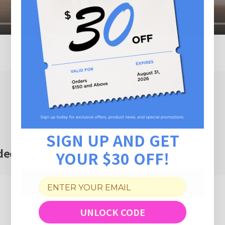
SIGN UP AND GET
deo
YOUR $30 OFF!
UNLOCK CODE