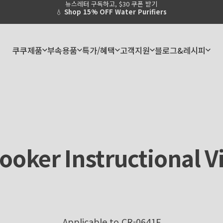
뉴스레터 구독하고, $30 쿠폰 받기
Pause slideshow
💧
Shop 15% OFF Water Purifiers
쿠쿠제품
부속용품
특가/혜택
고객지원
블로그&레시피
쿠쿠제품
부속용품
특가/혜택
고객지원
블로그&레시피
ooker
Instructional
V
Applicable to
CR-0641F