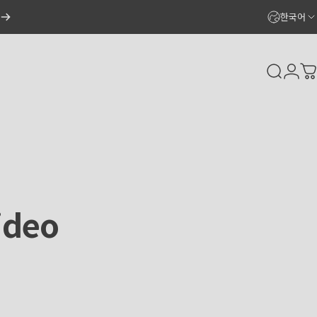
한국어
Search
Logi
C
ideo