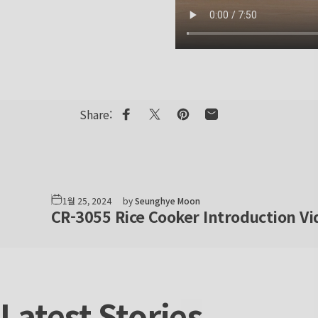
Share:
Share on Facebook
Share on X
Pin on Pinterest
Share by Email
1월 25, 2024
by
Seunghye Moon
CR-3055 Rice Cooker Introduction Vi
Latest
Stories