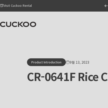
Skip to content
Go to Accessibility Statement Page
Visit Cuckoo Rental
CUCKOO America
9월 13, 2023
Product Introduction
CR-0641F
Rice
C