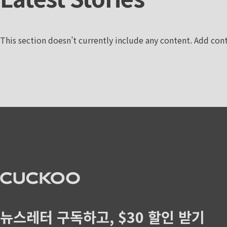
This section doesn’t currently include any content. Add cont
CUCKOO America
뉴스레터 구독하고, $30 할인 받기