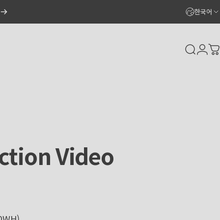
한국어
Search
Logi
C
ction
Video
10WH)