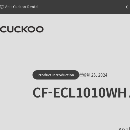
Skip to content
Go to Accessibility Statement Page
Visit Cuckoo Rental
CUCKOO America
6월 25, 2024
Product Introduction
CF-ECL1010WH
Appl