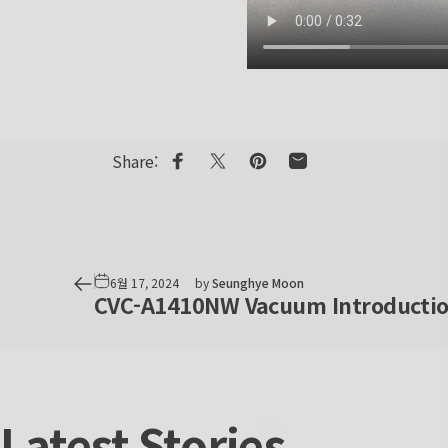
Share:
Share on Facebook
Share on X
Pin on Pinterest
Share by Email
6월 17, 2024
by
Seunghye Moon
CVC-A1410NW Vacuum Introductio
Latest
Stories