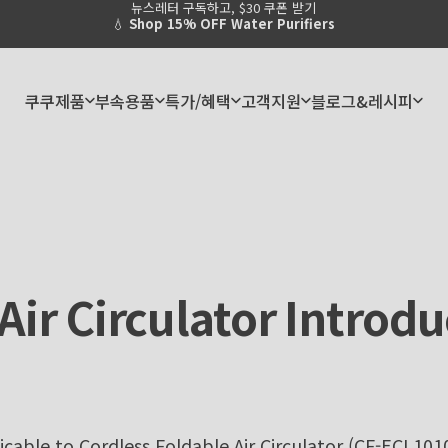
뉴스레터 구독하고, $30 쿠폰 받기
Pause slideshow
💧
Shop 15% OFF Water Purifiers
쿠쿠제품
부속용품
특가/혜택
고객지원
블로그&레시피
쿠쿠제품
부속용품
특가/혜택
고객지원
블로그&레시피
Air
Circulator
Introdu
icable to
Cordless Foldable Air Circulator (CF-ECL10