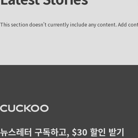
This section doesn’t currently include any content. Add cont
CUCKOO America
뉴스레터 구독하고, $30 할인 받기