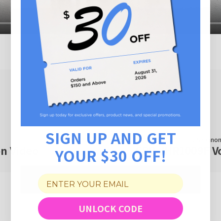
SIGN UP AND GET
10월 15, 2024
by
Shannon
n Video
CRP-JHR1009F Vo
YOUR $30 OFF!
UNLOCK CODE