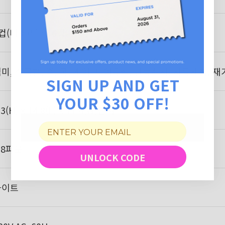
컵(비조리) / 16컵(조리)
미, 잡곡밥, 죽, 국, 케이크, 이유식, 만능취사, 자동세척, 재
SIGN UP AND GET
YOUR $30 OFF!
.3(H) x 14.8(L) x 11.4(W)인치
.8파운드
UNLOCK CODE
화이트