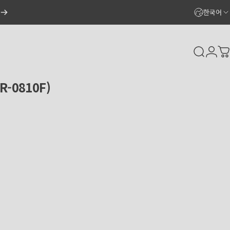
한국어
Search
Logi
C
CR-0810F)