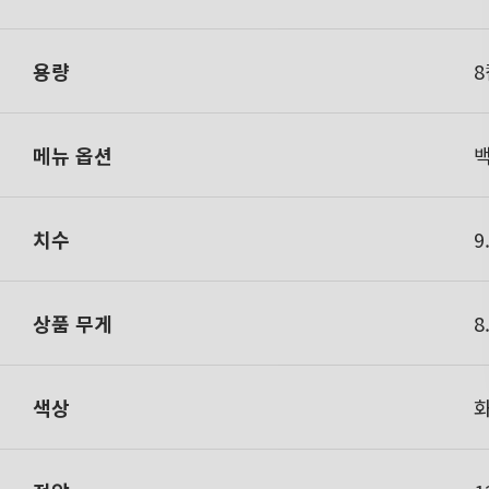
용량
8
메뉴 옵션
백
치수
9
상품 무게
8
색상