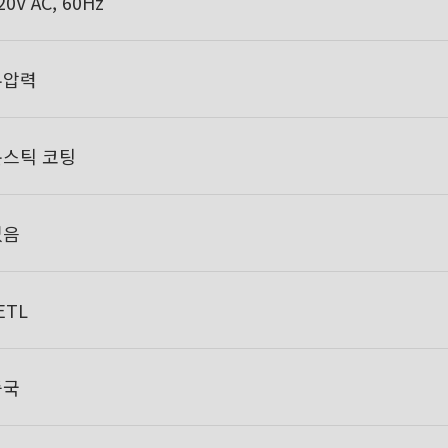
20V AC, 60Hz
무압력
논스틱 코팅
없음
ETL
중국