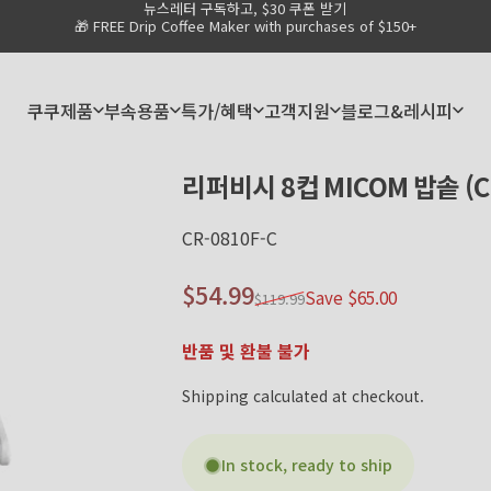
뉴스레터 구독하고, $30 쿠폰 받기
Pause slideshow
🎁 FREE Drip Coffee Maker with purchases of $150+
쿠쿠제품
부속용품
특가/혜택
고객지원
블로그&레시피
쿠쿠제품
부속용품
특가/혜택
고객지원
블로그&레시피
리퍼비시
8컵
MICOM
밥솥
(
CR-0810F-C
Sale price
Regular price
$54.99
Save $65.00
$119.99
반품 및 환불 불가
Shipping
calculated at checkout.
In stock, ready to ship