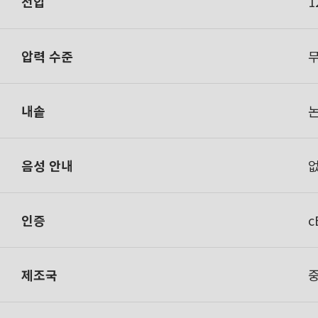
전압
1
압력 수준
내솥
음성 안내
인증
c
제조국