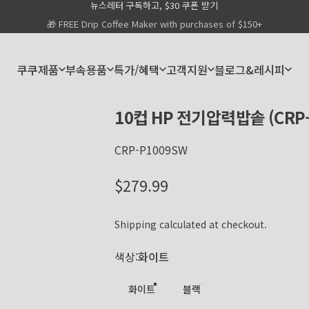
뉴스레터 구독하고, $30 쿠폰 받기
Pause slideshow
🎁 FREE Drip Coffee Maker with purchases of $150+
쿠쿠제품
부속용품
특가/혜택
고객지원
블로그&레시피
쿠쿠제품
부속용품
특가/혜택
고객지원
블로그&레시피
10컵
HP
전기압력밥솥
(CRP
CRP-P1009SW
Regular price
$279.99
Shipping
calculated at checkout.
색상
색상:
화이트
화이트
블랙