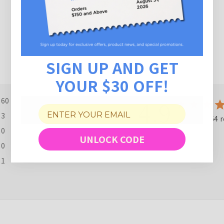
SIGN UP AND GET
YOUR $30 OFF!
4.9
60
3
Based on 64 r
0
UNLOCK CODE
0
1