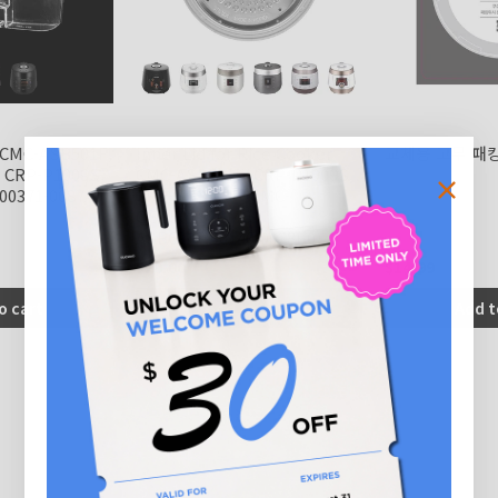
r CMC-ASB501F,
Inner Lid for Rice Cooker
교체용 고무 패킹 
 CRP-P1009S,
CMC-ASB501F, CRP-P1009S,
00371-0087A0)
CRP-ST1009F, CMC-
QSB501S, CMC-
ASB601F(00140-0038B0)
$20.00
$14.99
o cart
Add to cart
Add t