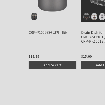
CRP-P1009S용 교체 내솥
Drain Dish fo
CMC-ASB601F,
CRP-PK1001S(
$79.99
$15.00
Add to cart
Add t