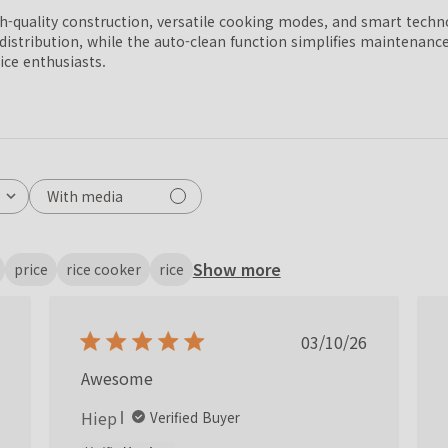
-quality construction, versatile cooking modes, and smart technolo
 distribution, while the auto-clean function simplifies maintenanc
ice enthusiasts.
With media
Show more
price
rice cooker
rice
ished
Published
03/10/26
date
Awesome
Hiep
Verified Buyer