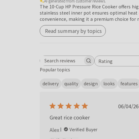
AI-generated from customer reviews.
The 10-Cup HP Pressure Rice Cooker offers high
stainless steel inner pot ensures optimal heat
convenience, making it a premium choice for r
Read summary by topics
Rating
Search reviews
All ratings
Popular topics
delivery
quality
design
looks
features
Publ
06/04/26
date
Great rice cooker
Alex
Verified Buyer