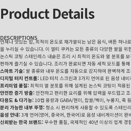
Product
Details
DESCRIPTIONS
언제나 맛있는 밥, 최적의 온도로 재가열되는 남은 음식, 버튼 하나
을 누리실 수 있습니다. 이 멀티 쿠커는 모든 종류의 다양한 쌀을 위
논스틱 코팅 스테인레스 내솥은 조리 시 최적의 온도와 열 분포를 보
편하게 즐기실 수 있습니다. 조리가 완료되면 자동 세척 모드를 통해
스마트 기술:
쌀 종류와 내부 온도를 자동으로 감지하여 완벽하게 
디지털 터치 컨트롤:
LED 터치 스크린과 3가지 언어로 된 음성 내
프리미엄 품질:
최적의 열 분포를 위해 설계된 논스틱 코팅이 적용된 
안전한 증기 방출:
안전하고 편리한 요리를 위해 압력을 부드럽고 조용
다용도 & 다기능:
10컵 용량과 GABA/현미, 찹쌀/백미, 누룽지, 죽
분리 가능한 내부 뚜껑:
청소 시 편리하게 사용할 수 있도록 스테인리
음성 안내:
3개 언어(영어, 중국어, 한국어)로 음성 내비게이션이 
신뢰받는 한국 브랜드:
우수한 품질, 국제적인 40년 이상의 업계 경