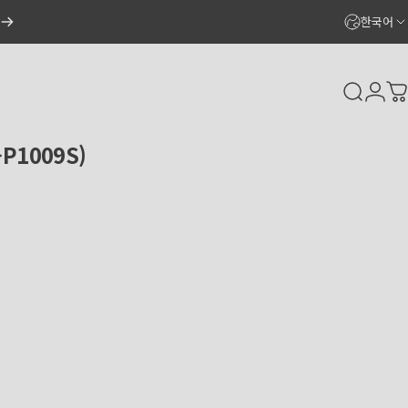
한국어
Search
Logi
C
-P1009S)