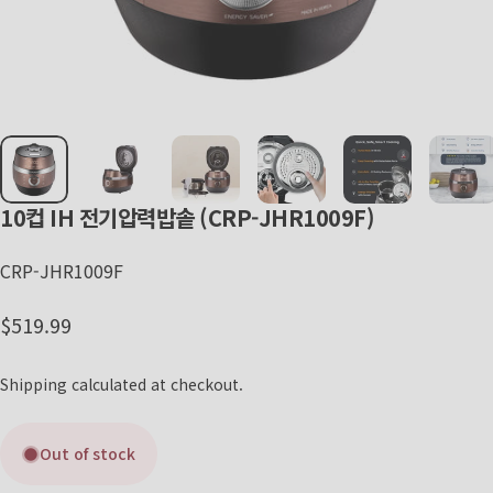
10컵
IH
전기압력밥솥
(CRP-JHR1009F)
CRP-JHR1009F
Regular price
$519.99
Shipping
calculated at checkout.
Out of stock