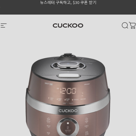
뉴스레터 구독하고, $30 쿠폰 받기
Skip to content
Go to Accessibility Statement Page
Pause slideshow
CUCKOO America
Site navigation
Sear
C