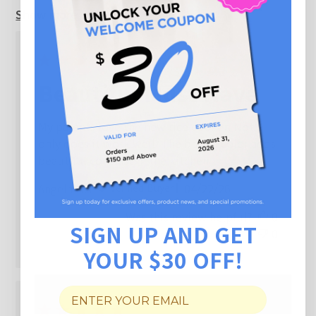
Show more
Beautiful Must Have
My parents love the new rice cooker. Not
only does it work well. The brown color adds
beautiful contrast in the kitchen
Published
Angela H.
04/22/26
Verified Buyer
date
Was this review helpful?
0
SIGN UP AND GET
0
YOUR $30 OFF!