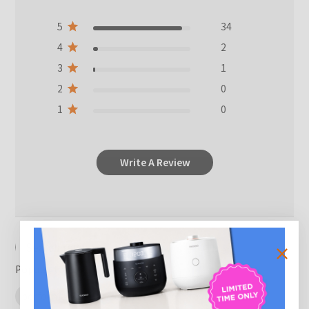
5
34
4
2
3
1
2
0
1
0
Write A Review
Filters
Search reviews
Popular topics
performance
rice cooker
rice
taste