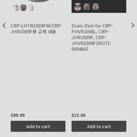
CRP-LHTR1009FW/CRP-
Drain Dish for CRP-
In
JHR1009F용 교체 내솥
FHVR1008L, CRP-
C
JHR1009F, CRP-
L
JHVR1009F(00371-
J
0094A0)
0)
$89.99
$15.00
$2
Add to cart
Add to cart