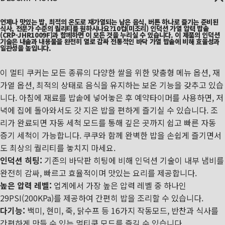
언제나 맛있는 밥, 최적의 온도로 재가열되는 남은 음식, 버튼 하나로 즐기는 준비된
식사, 전문가 수준의 퀄리티를 원하시나요?10컵(미조리) 인덕션 가열 압력 밥솥
(CRP-JHR1009F)과 함께하면 이 모든 것을 누리실 수 있습니다. 이 제품의 인덕션
기술은 내솥과 내용물을 완전히 열로 감싸 전통적인 바닥 가열 밥솥에 비해 효율성과
일관성을 높입니다.
이 멀티 쿠커는 모든 종류의 다양한 쌀을 위한 맞춤형 메뉴 옵션, 재
가열 옵션, 최적의 상태로 음식을 유지하는 보온 기능을 갖추고 있습
니다. 아침에 재료를 밥솥에 넣어놓은 후 예약타이머를 사용하면, 저
녁에 집에 돌아와서도 갓 지은 밥을 편하게 즐기실 수 있습니다. 조
리가 완료되면 자동 세척 모드를 통해 깊은 곳까지 쉽고 빠른 자동
증기 세척이 가능합니다. 쿠쿠와 함께 완벽한 밥을 손쉽게 즐기면서
도 최상의 퀄리티를 놓치지 마세요.
인덕션 히팅:
기존의 바닥판 히팅에 비해 인덕션 기술이 내부 냄비를
완전히 감싸, 빠르고 효율적이며 맛있는 요리를 제공합니다.
높은 압력 레벨:
업계에서 가장 높은 압력 레벨 중 하나인
29PSI(200KPa)를 제공하여 간편히 밥을 조리할 수 있습니다.
다기능:
백미, 현미, 죽, 닭수프 등 16가지 작동모드, 반찬과 식사를
간편하게 만들 수 있는 멀티쿡 모드를 즐길 수 있습니다.