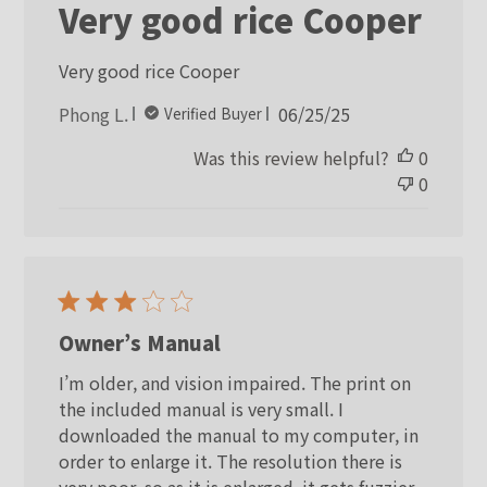
Very good rice Cooper
Very good rice Cooper
Published
Phong L.
06/25/25
Verified Buyer
date
Was this review helpful?
0
0
Owner’s Manual
I’m older, and vision impaired. The print on
the included manual is very small. I
downloaded the manual to my computer, in
order to enlarge it. The resolution there is
very poor, so as it is enlarged, it gets fuzzier.