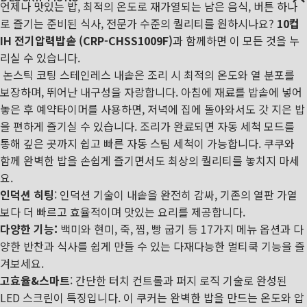
언제나 맛있는 밥, 최적의 온도로 재가열되는 남은 음식, 버튼 하나
로 즐기는 준비된 식사, 전문가 수준의 퀄리티를 원하시나요?
10컵
IH 전기압력밥솥 (CRP-CHSS1009F)
과
함께하면 이 모든 것을 누
리실 수 있습니다.
논스틱 코팅 스테인레스 내솥은 조리 시 최적의 온도와 열 분포를
보장하며, 뛰어난 내구성을 자랑합니다. 아침에 재료를 밥솥에 넣어
놓은 후 예약타이머를 사용하면, 저녁에 집에 돌아와서도 갓 지은 밥
을 편하게 즐기실 수 있습니다. 조리가 완료되면 자동 세척 모드를
통해 깊은 곳까지 쉽고 빠른 자동 스팀 세척이 가능합니다. 쿠쿠와
함께 완벽한 밥을 손쉽게 즐기면서도 최상의 퀄리티를 놓치지 마세
요.
인덕션 히팅
: 인덕션 기술이 내솥을 완전히 감싸, 기존의 열판 가열
보다 더 빠르고 효율적이며 맛있는 요리를 제공합니다.
다양한 기능:
백미와 현미, 죽, 찜, 빵 굽기 등 17가지 메뉴 옵션과 다
양한 반찬과 식사를 쉽게 만들 수 있는 다재다능한 멀티쿡 기능을 즐
겨보세요.
고효율&스마트
: 간단한 터치 컨트롤과 퍼지 로직 기술로 완성된
LED 스크린이 특징입니다. 이 쿠커는 완벽한 밥을 만드는 온도와 압