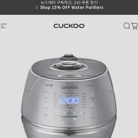
뉴스레터 구독하고, $30 쿠폰 받기
Skip to content
Go to Accessibility Statement Page
Pause slideshow
💧
Shop 15% OFF Water Purifiers
CUCKOO America
Site navigation
Sear
C