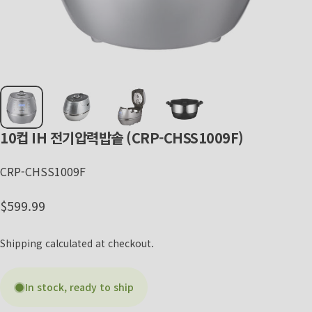
10컵
IH
전기압력밥솥
(CRP-CHSS1009F)
CRP-CHSS1009F
Regular price
$599.99
Shipping
calculated at checkout.
In stock, ready to ship