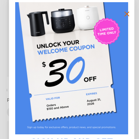
3
0
2
0
1
0
Write A Review
Filters
Search reviews
Popular topics
rice
cleaning
cooker
rice cooker