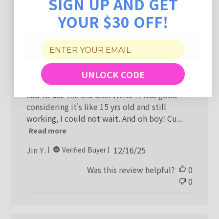
SIGN UP AND GET
Can’t live without my
YOUR $30 OFF!
Cuckoo
My rice cooker was broken (probably my
fault) and while we had to wait for the new
UNLOCK CODE
one (same model: CHSS1009F) to arrive we
had to use the old one. While it was good
considering it's like 15 yrs old and still
working, I could not wait. And oh boy! Cu...
Read more
Published
Jin Y.
12/16/25
Verified Buyer
date
Was this review helpful?
0
0