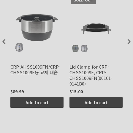
CRP-AHSS1009FN/CRP-
Lid Clamp for CRP-
Dr
CHSS1009F용 교체 내솥
CHSS1009F, CRP-
C
CHSS1009FN(00161-
C
0141B0)
0
$89.99
$15.00
$1
Add to cart
Add to cart