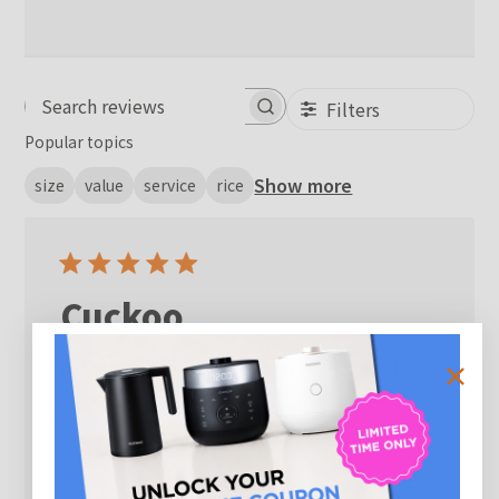
Filters
Search reviews
Popular topics
Show more
size
value
service
rice
Cuckoo
I love this rice cooker it makes the best fluffy
white rice.
Published
Shawn S.
02/23/26
Verified Buyer
date
Was this review helpful?
0