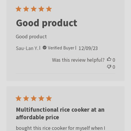
Good product
Good product
Published
Sau-Lan Y.
12/09/23
Verified Buyer
date
Was this review helpful?
0
0
Multifunctional rice cooker at an
affordable price
bought this rice cooker for myself when I