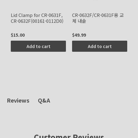
F,
Lid Clamp for CR-0631F,
CR-0632F/CR-0631F용 교
S
CR-0632F(00161-0112D0)
체 내솥
CR
0
$15.00
$49.99
$2
Add to cart
Add to cart
Q&A
Reviews
Customer Reviews