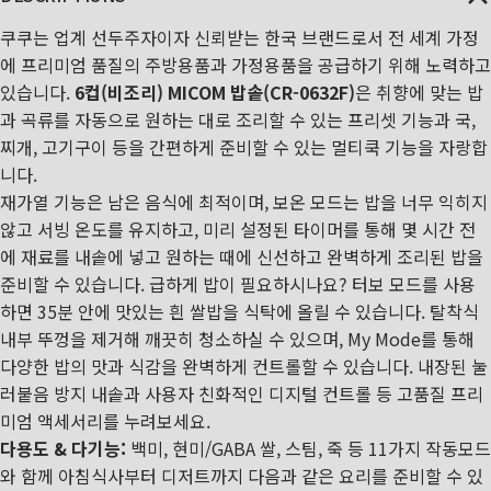
쿠쿠는 업계 선두주자이자 신뢰받는 한국 브랜드로서 전 세계 가정
에 프리미엄 품질의 주방용품과 가정용품을 공급하기 위해 노력하고
있습니다.
6컵(비조리) MICOM 밥솥(CR-0632F)
은 취향에 맞는 밥
과 곡류를 자동으로 원하는 대로 조리할 수 있는 프리셋 기능과 국,
찌개, 고기구이 등을 간편하게 준비할 수 있는 멀티쿡 기능을 자랑합
니다.
재가열 기능은 남은 음식에 최적이며, 보온 모드는 밥을 너무 익히지
않고 서빙 온도를 유지하고, 미리 설정된 타이머를 통해 몇 시간 전
에 재료를 내솥에 넣고 원하는 때에 신선하고 완벽하게 조리된 밥을
준비할 수 있습니다. 급하게 밥이 필요하시나요? 터보 모드를 사용
하면 35분 안에 맛있는 흰 쌀밥을 식탁에 올릴 수 있습니다. 탈착식
내부 뚜껑을 제거해 깨끗히 청소하실 수 있으며, My Mode를 통해
다양한 밥의 맛과 식감을 완벽하게 컨트롤할 수 있습니다.
내장된 눌
러붙음 방지 내솥과 사용자 친화적인 디지털 컨트롤 등 고품질 프리
미엄 액세서리를 누려보세요.
다용도 & 다기능:
백미, 현미/GABA 쌀, 스팀, 죽 등 11가지 작동모드
와 함께 아침식사부터 디저트까지 다음과 같은 요리를 준비할 수 있