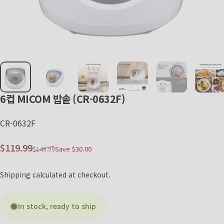
6컵
MICOM
밥솥
(CR-0632F)
CR-0632F
Sale price
Regular price
$119.99
Save $30.00
$149.99
Shipping
calculated at checkout.
In stock, ready to ship