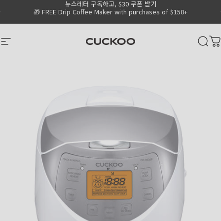
뉴스레터 구독하고, $30 쿠폰 받기
Skip to content
Go to Accessibility Statement Page
Pause slideshow
💧
Shop 15% OFF Water Purifiers
CUCKOO America
Site navigation
Sear
C