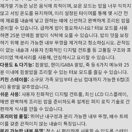
재가열 기능은 남은 음식에 최적이며, 보온 모드는 밥을 너무 익히지
않고 서빙 온도를 유지하며, 미리 설정된 타이머를 통해 몇 시간 전
에 재료를 내솥에 넣고 원하는 때에 신선하고 완벽하게 조리된 밥을
준비할 수 있습니다. 급하게 밥이 필요하시나요? 터보 모드를 사용
하면 25분 안에흰 쌀밥이 식탁에 오를 수 있습니다. 밥의 맛을 보장
하기 위해 분리 가능한 내부 뚜껑을 제거하고 청소하십시오. 끈적임
이 없는 내솥과 사용자 친화적인 디지털 컨트롤 등 고품질 구조와 프
리미엄 액세서리를 사용해, 안심하시고 요리할 수 있습니다.
다용도 & 다기능:
흰쌀밥, 현미/GABA 쌀밥, 죽 등 6가지 메뉴와 25
분 이내에 흰쌀밥을 조리할 수 있는 터보 모드를 즐길 수 있습니다.
키친 스테이플:
소규모 가족 모임부터 손님 접대까지 가능한 6컵(조
리) 용량을 갖추었습니다.
쉬운 사용:
사용자 친화적인 디지털 컨트롤, 최신 LCD 디스플레이,
매번 완벽하게 조리된 밥을 준비하도록 설계된 퍼지 로직 기술로 간
편하게 식사를 만들 수 있습니다.
프리미엄 품질:
뛰어난 내구성과 분리 가능한 내부 뚜껑, 배수 트레
이를 갖춘 끈적이지 않는 내솥이 특징입니다.
분리 가능한 내부 뚜껑:
청소 시 편리하게 사용할 수 있도록 스테인