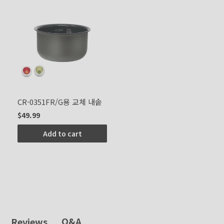
CR-0351FR/G용 교체 내솥
$49.99
Add to cart
Q&A
Reviews