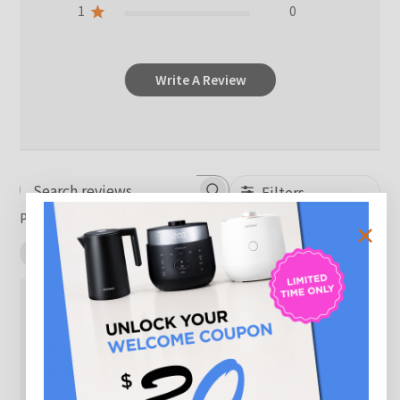
1
0
Write A Review
Filters
Search reviews
Popular topics
Show more
size
cord
rice
rice cooker
Excellent product. Poor user
interface.