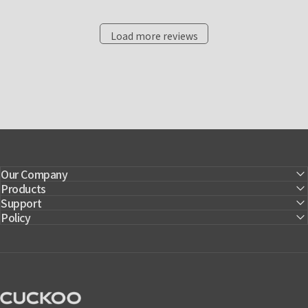
Load more reviews
Our Company
Products
Support
Policy
CUCKOO America