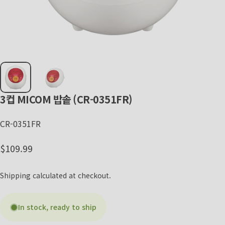
3컵
MICOM
밥솥
(CR-0351FR)
CR-0351FR
Regular price
$109.99
Shipping
calculated at checkout.
In stock, ready to ship