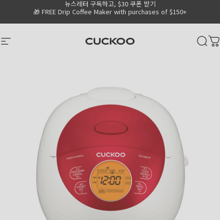
뉴스레터 구독하고, $30 쿠폰 받기
Skip to content
Go to Accessibility Statement Page
Pause slideshow
🎁 FREE Drip Coffee Maker with purchases of $150+
CUCKOO America
Site navigation
Sear
C