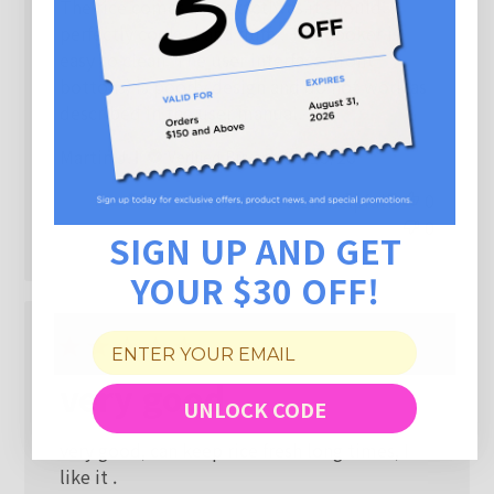
The rice comes out exactly as it should:
perfectly cooked and fluffy. The cooker is
easy to clean. The user interface (front
bottons) is poorly design and do not work as
described in the user manual.
Published
Martin J.
04/15/26
Verified Buyer
date
Was this review helpful?
0
0
SIGN UP AND GET
YOUR $30 OFF!
very good
UNLOCK CODE
very good, can keep rice fresh long times, I
like it .