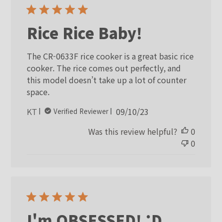
Rice Rice Baby!
The CR-0633F rice cooker is a great basic rice
cooker. The rice comes out perfectly, and
this model doesn’t take up a lot of counter
space.
Published
KT
09/10/23
Verified Reviewer
date
Was this review helpful?
0
0
I'm OBSESSED! :D