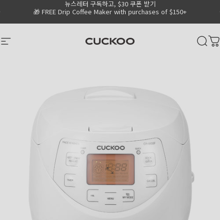
뉴스레터 구독하고, $30 쿠폰 받기
Skip to content
Go to Accessibility Statement Page
Pause slideshow
💧
Shop 15% OFF Water Purifiers
🎁 FREE Drip Coffee Maker with purchases of $150+
CUCKOO America
Site navigation
Sear
C