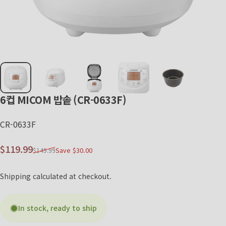
6컵
MICOM
밥솥
(CR-0633F)
CR-0633F
Sale price
Regular price
$119.99
Save $30.00
$149.99
Shipping
calculated at checkout.
In stock, ready to ship