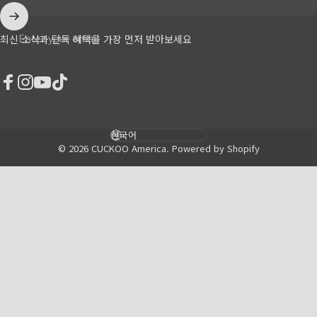
Enter your email
최신 소식과 단독 혜택을 가장 먼저 받아보세요
Facebook
Instagram
YouTube
TikTok
Language
© 2026 CUCKOO America.
Powered by Shopify