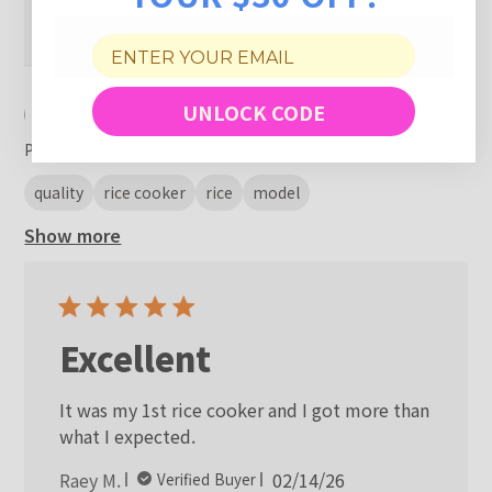
UNLOCK CODE
Filters
Search reviews
Popular topics
quality
rice cooker
rice
model
Show more
Excellent
It was my 1st rice cooker and I got more than
what I expected.
Published
Raey M.
02/14/26
Verified Buyer