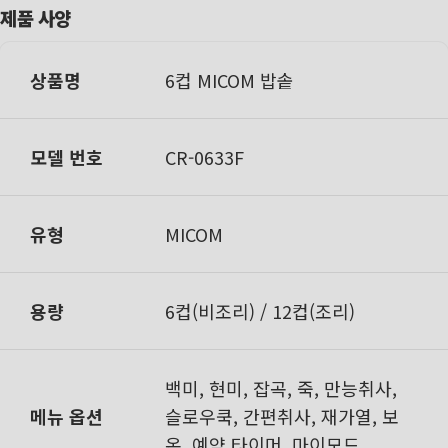
제품 사양
상품명
6컵 MICOM 밥솥
모델 번호
CR-0633F
유형
MICOM
용량
6컵(비조리) / 12컵(조리)
백미, 현미, 잡곡, 죽, 만능취사,
메뉴 옵션
슬로우쿡, 간편취사, 재가열, 보
온, 예약 타이머, 마이모드