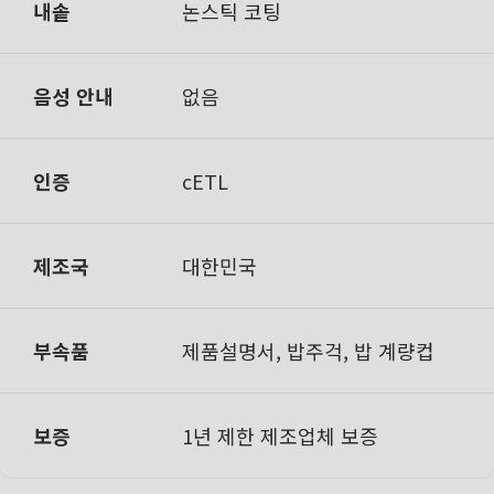
내솥
논스틱 코팅
음성 안내
없음
인증
cETL
제조국
대한민국
부속품
제품설명서, 밥주걱, 밥 계량컵
보증
1년 제한 제조업체 보증