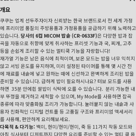
개요
쿠쿠는 업계 선두주자이자 신뢰받는 한국 브랜드로서 전 세계 가정
에 프리미엄 품질의 주방용품과 가정용품을 공급하기 위해 노력하고
있습니다.
당사의 6컵 MICOM 밥솥 (CR-0633F)
은 다양한 밥과 잡
곡을 자동으로 취향에 맞게 취사하는 프리셋 기능과 국, 찌개, 고추
등을 손쉽게 조리할 수 있는 멀티쿡 기능을 자랑합니다!
재가열 기능은 남은 음식에 최적이며, 보온 모드는 밥을 너무 익히지
않고 서빙 온도를 유지하며, 미리 설정된 타이머를 통해 몇 시간 전
에 재료를 내솥에 넣고 원하는 때에 신선하고 완벽하게 조리된 밥을
준비할 수 있습니다. 급하게 밥이 필요하시나요? 터보 모드를 사용
하면 35분 안에흰 쌀밥이 식탁에 오를 수 있습니다. 분리 가능한 내
부 뚜껑을 제거하고 세척할 수 있으며, My Mode를 사용하면 잡곡
종류에 따라 맞춤화됝 조리가 가능합니다. 눌러붙지 않는 내솥과 사
용자 친화적인 디지털 컨트롤 등 고품질 구조와 프리미엄 액세서리
를 사용해, 편안하게 요리해보세요.
다목적 & 다기능:
백미, 현미/현미/현미, 죽 등 11가지 작동 모드와
아침 식사부터 디저트까지 다양한 요리를 준비할 수 있는 멀티 쿡 옵