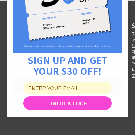
Our
Products
Company
쿠쿠밥솥
회사 소개
주방가전
새 소식
생활가전
파트너
부속용품
SIGN UP AND GET
채용
리퍼비시
YOUR $30 OFF!
UNLOCK CODE