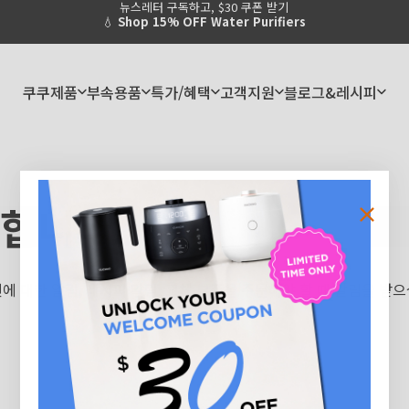
뉴스레터 구독하고, $30 쿠폰 받기
Pause slideshow
💧
Shop 15% OFF Water Purifiers
쿠쿠제품
부속용품
특가/혜택
고객지원
블로그&레시피
쿠쿠제품
부속용품
특가/혜택
고객지원
블로그&레시피
합니다.
 대한 알림, 레시피 알림, 교체 부품을 주문해야 할 때 알림을 받으